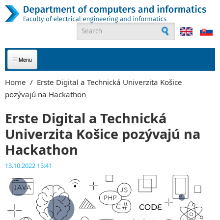
Skip to main content
Search form
ABOUT US
Home
/
Erste Digital a Technická Univerzita Košice
pozývajú na Hackathon
APPLICANTS
Erste Digital a Technická
STUDENTS
Univerzita Košice pozývajú na
GRADUATES
Hackathon
13.10.2022 15:41
EMPLOYEES
PARTNERS
CONTACT