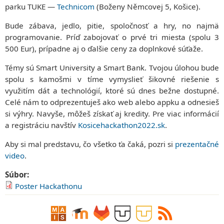
parku TUKE —
Technicom
(Boženy Němcovej 5, Košice).
Bude zábava, jedlo, pitie, spoločnosť a hry, no najmä
programovanie. Príď zabojovať o prvé tri miesta (spolu 3
500 Eur), prípadne aj o ďalšie ceny za doplnkové súťaže.
Témy sú Smart University a Smart Bank. Tvojou úlohou bude
spolu s kamošmi v tíme vymyslieť šikovné riešenie s
využitím dát a technológií, ktoré sú dnes bežne dostupné.
Celé nám to odprezentuješ ako web alebo appku a odnesieš
si výhry. Navyše, môžeš získať aj kredity. Pre viac informácií
a registráciu navštív
Kosicehackathon2022.sk
.
Aby si mal predstavu, čo všetko ťa čaká, pozri si
prezentačné
video
.
Súbor:
Poster Hackathonu