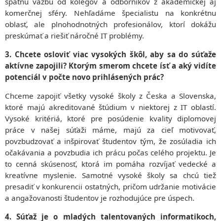
spätnú väzbu od kolegov a odborníkov z akademickej aj
komerčnej sféry. Nehľadáme špecialistu na konkrétnu
oblasť, ale plnohodnotných profesionálov, ktorí dokážu
preskúmať a riešiť náročné IT problémy.
3. Chcete osloviť viac vysokých škôl, aby sa do súťaže
aktívne zapojili? Ktorým smerom chcete ísť a aký vidíte
potenciál v počte novo prihlásených prác?
Chceme zapojiť všetky vysoké školy z Česka a Slovenska,
ktoré majú akreditované štúdium v niektorej z IT oblastí.
Vysoké kritériá, ktoré pre posúdenie kvality diplomovej
práce v našej súťaži máme, majú za cieľ motivovať,
povzbudzovať a inšpirovať študentov tým, že zosúladia ich
očakávania a povzbudia ich prácu počas celého projektu. Je
to cenná skúsenosť, ktorá im pomáha rozvíjať vedecké a
kreatívne myslenie. Samotné vysoké školy sa chcú tiež
presadiť v konkurencii ostatných, pričom udržanie motivácie
a angažovanosti študentov je rozhodujúce pre úspech.
4. Súťaž je o mladých talentovaných informatikoch,