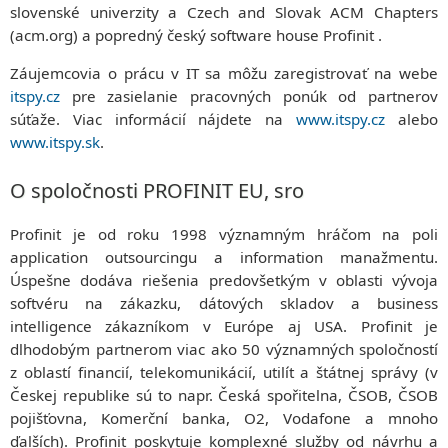
slovenské univerzity a Czech and Slovak ACM Chapters
(acm.org) a popredný český software house Profinit .
Záujemcovia o prácu v IT sa môžu zaregistrovať na webe
itspy.cz
pre zasielanie pracovných ponúk od partnerov
súťaže. Viac informácií nájdete na
www.itspy.cz
alebo
www.itspy.sk
.
O spoločnosti PROFINIT EU, sro
Profinit je od roku 1998 významným hráčom na poli
application outsourcingu a information manažmentu.
Úspešne dodáva riešenia predovšetkým v oblasti vývoja
softvéru na zákazku, dátových skladov a business
intelligence zákazníkom v Európe aj USA. Profinit je
dlhodobým partnerom viac ako 50 významných spoločností
z oblastí financií, telekomunikácií, utilít a štátnej správy (v
Českej republike sú to napr. Česká spořitelna, ČSOB, ČSOB
pojišťovna, Komerční banka, O2, Vodafone a mnoho
ďalších). Profinit poskytuje komplexné služby od návrhu a