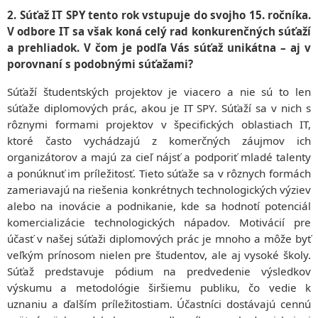
2. Súťaž IT SPY tento rok vstupuje do svojho 15. ročníka.
V odbore IT sa však koná celý rad konkurenčných súťaží
a prehliadok. V čom je podľa Vás súťaž unikátna – aj v
porovnaní s podobnými súťažami?
Súťaží študentských projektov je viacero a nie sú to len
súťaže diplomových prác, akou je IT SPY. Súťaží sa v nich s
rôznymi formami projektov v špecifických oblastiach IT,
ktoré často vychádzajú z komerčných záujmov ich
organizátorov a majú za cieľ nájsť a podporiť mladé talenty
a ponúknuť im príležitosť. Tieto súťaže sa v rôznych formách
zameriavajú na riešenia konkrétnych technologických výziev
alebo na inovácie a podnikanie, kde sa hodnotí potenciál
komercializácie technologických nápadov. Motivácií pre
účasť v našej súťaži diplomových prác je mnoho a môže byť
veľkým prínosom nielen pre študentov, ale aj vysoké školy.
Súťaž predstavuje pódium na predvedenie výsledkov
výskumu a metodológie širšiemu publiku, čo vedie k
uznaniu a ďalším príležitostiam. Účastníci dostávajú cennú