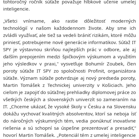
tohtoročný ročník súťaže považuje hĺbkové učenie umelej
inteligencie.
„Všetci vnímame, ako rastie dôležitosť moderných
technológií v našom každodennom živote. Aby sme ich
zvládli využívať, ale tiež sa vedeli brániť rizikám, ktoré môžu
priniesť, potrebujeme nové generácie informatikov. Súťaž IT
SPY je výstavnou skriňou najlepších prác v odbore, ale aj
ďalším prepojením medzi špičkovým výskumom a využitím
jeho výsledkov v praxi," vysvetľuje Bohumír Zoubek, člen
poroty súťaže IT SPY zo spoločnosti Profinit, organizátora
súťaže. Význam súťaže potvrdzuje aj nový predseda poroty,
Martin Tomášek z Technickej univerzity v Košiciach. Jeho
cieľom je zapojiť do súťažnej prehliadky diplomovej práce zo
všetkých českých a slovenských univerzít so zameraním na
IT. „Chceme ukázať, že vysoké školy v Česku a na Slovensku
dokážu vychovať kvalitných absolventov, ktorí sa neboja ísť
do náročných výskumných tém, vedia ponúknuť inovatívne
riešenia a sú schopní sa úspešne prezentovať a presadiť,“
hovorí Martin Tomášek. „Potenciál tém z umelej inteligencie