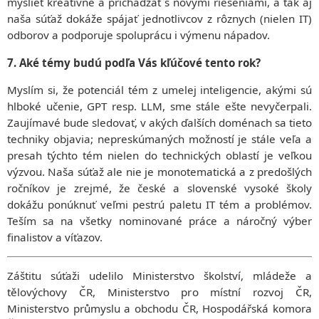
myslieť kreatívne a prichádzať s novými riešeniami, a tak aj
naša súťaž dokáže spájať jednotlivcov z rôznych (nielen IT)
odborov a podporuje spoluprácu i výmenu nápadov.
7. Aké témy budú podľa Vás kľúčové tento rok?
Myslím si, že potenciál tém z umelej inteligencie, akými sú
hlboké učenie, GPT resp. LLM, sme stále ešte nevyčerpali.
Zaujímavé bude sledovať, v akých ďalších doménach sa tieto
techniky objavia; nepreskúmaných možností je stále veľa a
presah týchto tém nielen do technických oblastí je veľkou
výzvou. Naša súťaž ale nie je monotematická a z predošlých
ročníkov je zrejmé, že české a slovenské vysoké školy
dokážu ponúknuť veľmi pestrú paletu IT tém a problémov.
Teším sa na všetky nominované práce a náročný výber
finalistov a víťazov.
Záštitu súťaži udelilo Ministerstvo školství, mládeže a
tělovýchovy ČR, Ministerstvo pro místní rozvoj ČR,
Ministerstvo průmyslu a obchodu ČR, Hospodářská komora