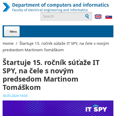
Skip to main content
Search form
ABOUT US
Home
/
Štartuje 15. ročník súťaže IT SPY, na čele s novým
predsedom Martinom Tomáškom
APPLICANTS
Štartuje 15. ročník súťaže IT
STUDENTS
SPY, na čele s novým
GRADUATES
predsedom Martinom
Tomáškom
EMPLOYEES
30.05.2024 14:03
PARTNERS
CONTACT