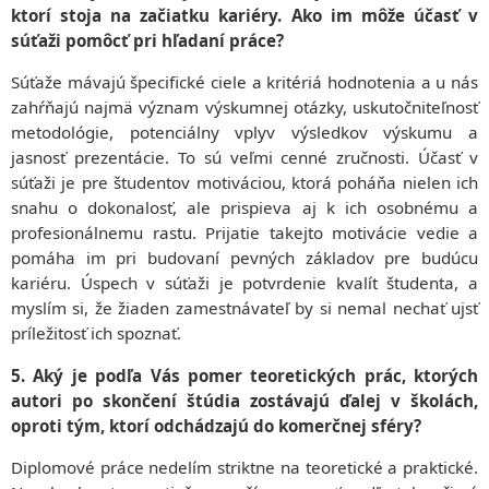
ktorí stoja na začiatku kariéry. Ako im môže účasť v
súťaži pomôcť pri hľadaní práce?
Súťaže mávajú špecifické ciele a kritériá hodnotenia a u nás
zahŕňajú najmä význam výskumnej otázky, uskutočniteľnosť
metodológie, potenciálny vplyv výsledkov výskumu a
jasnosť prezentácie. To sú veľmi cenné zručnosti. Účasť v
súťaži je pre študentov motiváciou, ktorá poháňa nielen ich
snahu o dokonalosť, ale prispieva aj k ich osobnému a
profesionálnemu rastu. Prijatie takejto motivácie vedie a
pomáha im pri budovaní pevných základov pre budúcu
kariéru. Úspech v súťaži je potvrdenie kvalít študenta, a
myslím si, že žiaden zamestnávateľ by si nemal nechať ujsť
príležitosť ich spoznať.
5. Aký je podľa Vás pomer teoretických prác, ktorých
autori po skončení štúdia zostávajú ďalej v školách,
oproti tým, ktorí odchádzajú do komerčnej sféry?
Diplomové práce nedelím striktne na teoretické a praktické.