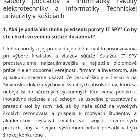
Katedry počítačov a informatiky Fakulty
elektrotechniky a informatiky Technickej
univerzity v Košiciach
1. Aká je podľa Vás úloha predsedu poroty IT SPY? Čo by
ste chceli vo vedení súťaže dosiahnuť?
Úlohou poroty a jej predsedu je udržať kvalitu posudzovania
pri výbere finalistov a víťazov súťaže. Súťažou IT SPY
predstavujeme najzaujímavejšie a najlepšie diplomové
práce nielen odbornej verejnosti, firmám a investorom, ale
aj laikom. Chceme ukázať, že vysoké školy v Česku a na
Slovensku dokážu vychovať kvalitných absolventov, ktorí sa
neboja ísť do náročných výskumných tém, vedia ponúknuť
inovatívne riešenia a sú schopní sa úspešne prezentovať a
presadiť. Bol by som rád, ak by naša súťaž na vysokých
školách rezonovala a prispela k motivácii študentov a
akademikov zvyšovať kvalitu vo svojich záverečných
prácach, aby sa svojim výskumom nebáli presadiť v tejto
širokej konkurencii.