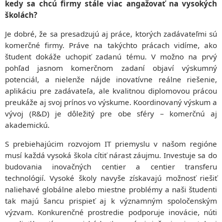
kedy sa chcú firmy stále viac angažovať na vysokých
školách?
Je dobré, že sa presadzujú aj práce, ktorých zadávateľmi sú
komerčné firmy. Práve na takýchto prácach vidíme, ako
študent dokáže uchopiť zadanú tému. V možno na prvý
pohľad jasnom komerčnom zadaní objaví výskumný
potenciál, a nielenže nájde inovatívne reálne riešenie,
aplikáciu pre zadávateľa, ale kvalitnou diplomovou prácou
preukáže aj svoj prínos vo výskume. Koordinovaný výskum a
vývoj (R&D) je dôležitý pre obe sféry – komerčnú aj
akademickú.
S prebiehajúcim rozvojom IT priemyslu v našom regióne
musí každá vysoká škola cítiť nárast záujmu. Investuje sa do
budovania inovačných centier a centier transferu
technológií. Vysoké školy navyše získavajú možnosť riešiť
naliehavé globálne alebo miestne problémy a naši študenti
tak majú šancu prispieť aj k významným spoločenským
výzvam. Konkurenčné prostredie podporuje inovácie, núti