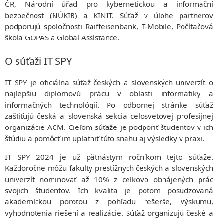
ČR, Národní úřad pro kybernetickou a informační
bezpečnost (NÚKIB) a KINIT. Súťaž v úlohe partnerov
podporujú spoločnosti Raiffeisenbank, T-Mobile, Počítačová
škola GOPAS a Global Assistance.
O súťaži IT SPY
IT SPY je oficiálna súťaž českých a slovenských univerzít o
najlepšiu diplomovú prácu v oblasti informatiky a
informačných technológií. Po odbornej stránke súťaž
zaštiťujú česká a slovenská sekcia celosvetovej profesijnej
organizácie ACM. Cieľom súťaže je podporiť študentov v ich
štúdiu a pomôcť im uplatniť túto snahu aj výsledky v praxi.
IT SPY 2024 je už pätnástym ročníkom tejto súťaže.
Každoročne môžu fakulty prestížnych českých a slovenských
univerzít nominovať až 10% z celkovo obhájených prác
svojich študentov. Ich kvalita je potom posudzovaná
akademickou porotou z pohľadu rešerše, výskumu,
vyhodnotenia riešení a realizácie. Súťaž organizujú české a