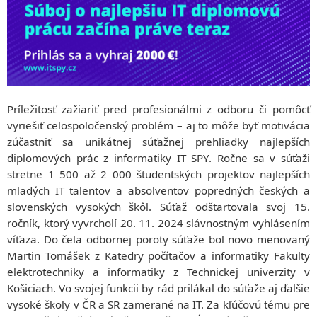
ABOUT US
History of the department
They said about us
APPLY NOW!
Media
Why Study Computer Science with Us?
Timetables
Conditions for Admission
RESEARCH
Bachelor & Master study timetable
They said about us
Research projects
Graduate employment
About the Study Process
Informatics conference
Study programs
Príležitosť zažiariť pred profesionálmi z odboru či pomôcť
Bachelors (Bc.)
Study programs
PEOPLE
Bachelor Degree Programs
vyriešiť celospoločenský problém – aj to môže byť motivácia
Masters (Ing.)
Bachelors Degree Programs
Employees
Senior staff
Masters Degree Programs
zúčastniť sa unikátnej súťažnej prehliadky najlepších
Masters Degree Programs
Senior Staff
Staff
Doctoral Study Program
diplomových prác z informatiky IT SPY. Ročne sa v súťaži
Doctoral Study Program
Staff
Cooperation partners
Phonebook`
stretne 1 500 až 2 000 študentských projektov najlepších
Phonebook
Final theses
Universities
mladých IT talentov a absolventov popredných českých a
Accommodation and Food
CONTACT
Laboratories
State exams
Companies
slovenských vysokých škôl. Súťaž odštartovala svoj 15.
Network and WiFi
KPI MAGAZINE
Projects
E-mail
Events
ročník, ktorý vyvrcholí 20. 11. 2024 slávnostným vyhlásením
Day of Open Doors
Informatics conference
Live IT Projects
víťaza. Do čela odbornej poroty súťaže bol novo menovaný
Haló TU Magazine
Udalosti
BEAT_IT!
Martin Tomášek z Katedry počítačov a informatiky Fakulty
KPI Magazine
T-Systems Hackathon
elektrotechniky a informatiky z Technickej univerzity v
Košiciach. Vo svojej funkcii by rád prilákal do súťaže aj ďalšie
Cooperation
vysoké školy v ČR a SR zamerané na IT. Za kľúčovú tému pre
Want to make a lecture?