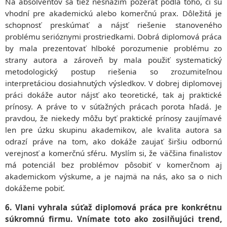
Na absolventov sa tiež nesnažím pozerať podľa toho, či sú
vhodní pre akademickú alebo komerčnú prax. Dôležitá je
schopnosť preskúmať a nájsť riešenie stanoveného
problému serióznymi prostriedkami. Dobrá diplomová práca
by mala prezentovať hlboké porozumenie problému zo
strany autora a zároveň by mala použiť systematický
metodologický postup riešenia so zrozumiteľnou
interpretáciou dosiahnutých výsledkov. V dobrej diplomovej
práci dokáže autor nájsť ako teoretické, tak aj praktické
prínosy. A práve to v súťažných prácach porota hľadá. Je
pravdou, že niekedy môžu byť praktické prínosy zaujímavé
len pre úzku skupinu akademikov, ale kvalita autora sa
odrazí práve na tom, ako dokáže zaujať širšiu odbornú
verejnosť a komerčnú sféru. Myslím si, že väčšina finalistov
má potenciál bez problémov pôsobiť v komerčnom aj
akademickom výskume, a je najmä na nás, ako sa o nich
dokážeme pobiť.
6. Vlani vyhrala súťaž diplomová práca pre konkrétnu
súkromnú firmu. Vnímate toto ako zosilňujúci trend,