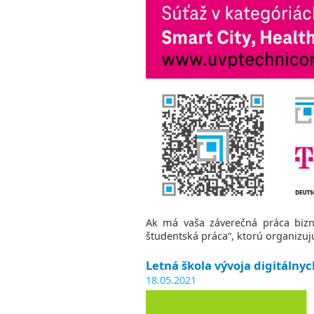
Program
the
PEOPLE
Study
Senior
Process
staff
Study
Staff
programs
Phonebook`
Bachelors
Degree
Programs
Masters
Degree
Programs
Doctoral
Study
Program
Ak má vaša záverečná práca bizni
študentská práca“, ktorú organizujú
Letná škola vývoja digitálnyc
18.05.2021