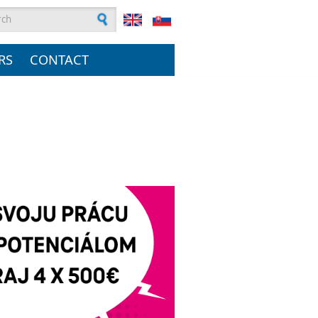
rch form
RS
CONTACT