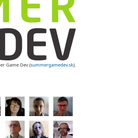
mmer Game Dev (
summergamedev.sk
).