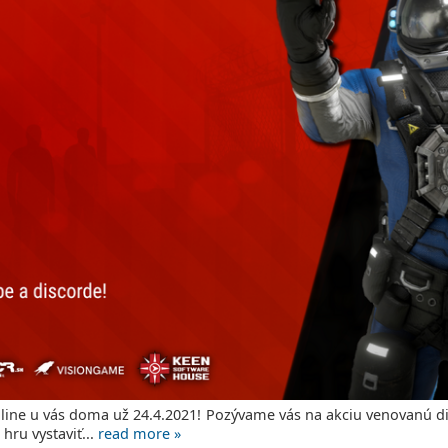
nline u vás doma už 24.4.2021! Pozývame vás na akciu venovanú 
 hru vystaviť...
read more »