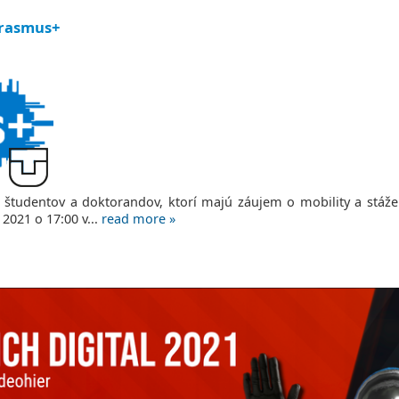
Erasmus+
e študentov a doktorandov, ktorí majú záujem o mobility a stáž
 2021 o 17:00 v...
read more »