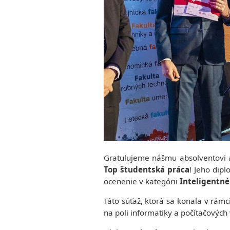
Program
the
PEOPLE
Study
Senior
Process
staff
Study
Staff
programs
Phonebook`
Bachelors
Degree
Programs
Masters
Degree
Programs
Doctoral
Study
Program
Gratulujeme nášmu absolventovi
Top študentská práca
! Jeho dip
ocenenie v kategórii
Inteligentn
Táto súťaž, ktorá sa konala v rámci
na poli informatiky a počítačových 