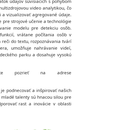
tatok údajov súvisiacich s pohybom
multizdrojovou video analytikou, čo
 a vizualizovať agregované údaje.
e pre strojové učenie a technológie
novanie modelu pre detekciu osôb.
funkcií, vrátane počítania osôb v
 reči do textu, rozpoznávania tvárí
era, umožňuje nahrávanie videí,
edeckého parku a dosahuje vysokú
e pozrieť na adrese
je podnecovať a inšpirovať našich
o mladé talenty sú hnacou silou pre
orovať rast a inovácie v oblasti