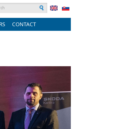
rch form
RS
CONTACT