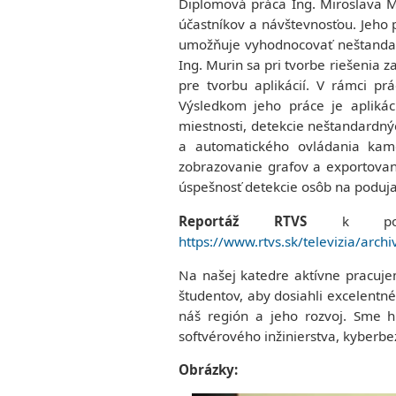
Diplomová práca Ing. Miroslava Mu
účastníkov a návštevnosťou. Jeho p
umožňuje vyhodnocovať neštandard
Ing. Murin sa pri tvorbe riešenia 
pre tvorbu aplikácií. V rámci pr
Výsledkom jeho práce je aplikáci
miestnosti, detekcie neštandardnýc
a automatického ovládania kame
zobrazovanie grafov a exportova
úspešnosť detekcie osôb na poduja
Reportáž RTVS
k poduj
https://www.rtvs.sk/televizia/ar
Na našej katedre aktívne pracuje
študentov, aby dosiahli excelentné
náš región a jeho rozvoj. Sme h
softvérového inžinierstva, kyberbe
Obrázky: