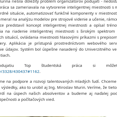
rina riešila dôležitý problém organizátorov podujatí - nedos
ráca sa zameriavala na vytvorenie inteligentnej miestnosti s 
né situácie, automatizovať funkčné komponenty v miestnosti
zameral na analýzu modelov pre strojové videnie a učenie, rámc
áce predstavil koncept inteligentnej miestnosti a opísal tré
a na riadenie inteligentnej miestnosti s širokým spektrom 
h situácií, ovládania miestnosti hlasovými príkazmi s prepisom
ry. Aplikácia je prístupná prostredníctvom webového serv
nie údajov. Systém bol úspešne nasadený do Univerzitného v
tiach.
atiu Top študentská práca si môžet
chiv/3328/430437#1162
.
me na podpore a rozvoji talentovaných mladých ľudí. Chceme 
 výsledky, ako to urobil aj Ing. Miroslav Murin. Veríme, že tiet
rdí na úspech našich absolventov a budeme aj naďalej podp
zpečnosti a počítačových vied.