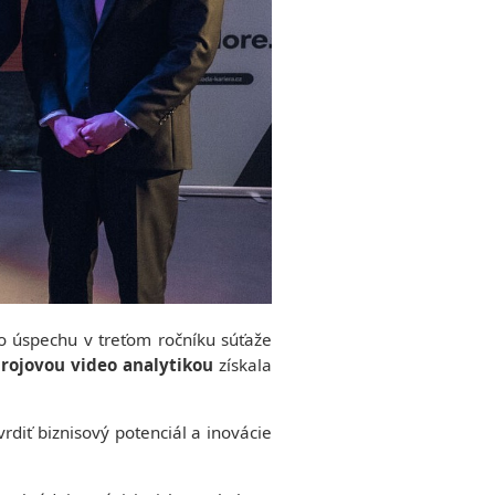
ho úspechu v treťom ročníku súťaže
rojovou video analytikou
získala
vrdiť biznisový potenciál a inovácie