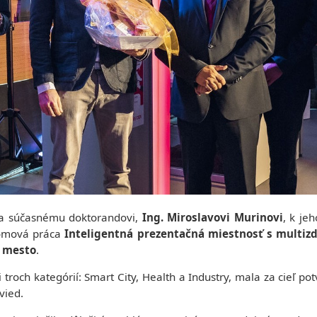
 a súčasnému doktorandovi,
Ing. Miroslavovi Murinovi
, k je
lomová práca
Inteligentná prezentačná miestnosť s multizd
é mesto
.
 troch kategórií: Smart City, Health a Industry, mala za cieľ pot
vied.