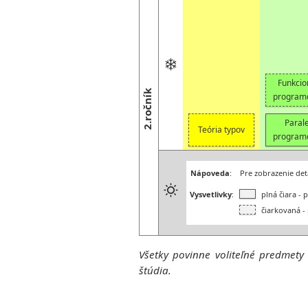
Funkcio
2.ročník
program
Paral
Teória typov
program
Nápoveda
:
Pre zobrazenie det
Vysvetlivky
:
plná čiara - 
čiarkovaná - 
Všetky povinne voliteľné predmety
štúdia.