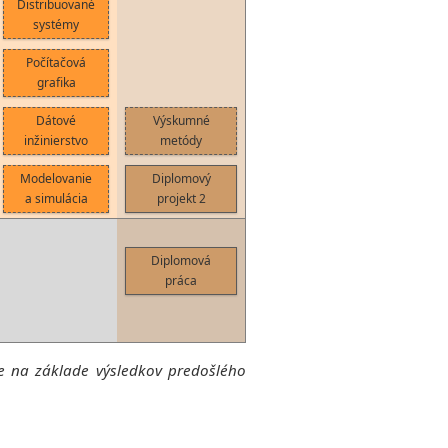
Distribuované
systémy
Počítačová
grafika
Dátové
Výskumné
inžinierstvo
metódy
Modelovanie
Diplomový
a simulácia
projekt 2
Diplomová
práca
ne na základe výsledkov predošlého