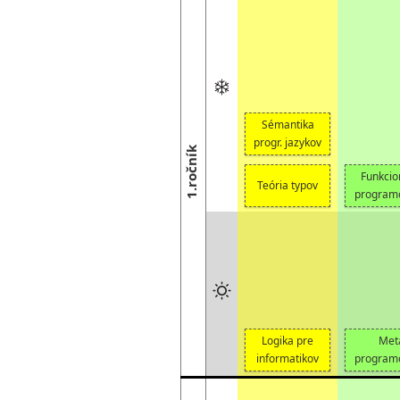
Študijné
systémy
Zamestnanci
programy
Moodle
Telefónny
Bakalárske
–
zoznam
študijné
učebné
programy
materiály
Inžinierske
MAIS
študijné
–
Sémantika
programy
známky,
progr. jazykov
1.ročník
Doktorandský
skúšky,
študijný
rozvrhy
Funkcio
Teória typov
program
Pošta
program
Logika pre
Met
informatikov
program