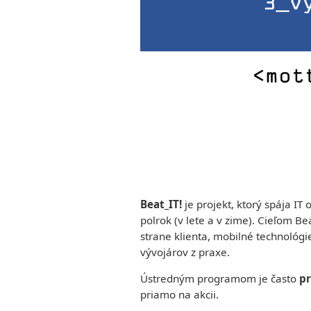
Študijné
systémy
Zamestnanci
programy
Moodle
Telefónny
Bakalárske
–
zoznam
študijné
učebné
programy
materiály
Inžinierske
MAIS
študijné
–
programy
známky,
Doktorandský
skúšky,
študijný
rozvrhy
program
Pošta
Beat_IT!
je projekt, ktorý spája I
polrok (v lete a v zime). Cieľom Be
strane klienta, mobilné technológi
vývojárov z praxe.
Ústredným programom je často
pr
priamo na akcii.