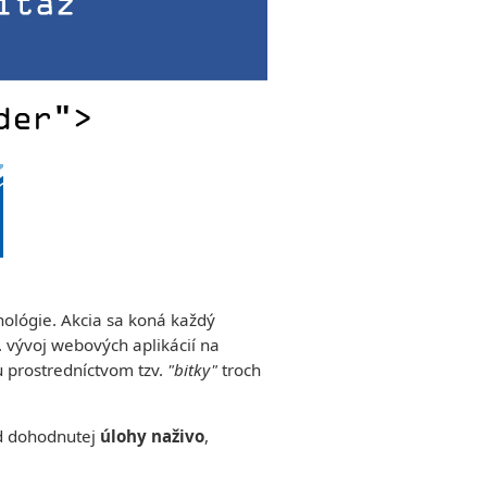
nológie. Akcia sa koná každý
r. vývoj webových aplikácií na
u prostredníctvom tzv.
"bitky"
troch
 dohodnutej
úlohy naživo
,