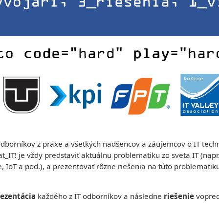
T odborníkov z praxe a všetkých nadšencov a záujemcov o IT tech
at_IT! je vždy predstaviť aktuálnu problematiku zo sveta IT (nap
e, IoT a pod.), a prezentovať rôzne riešenia na túto problematik
ezentácia
každého z IT odborníkov a následne
riešenie
vopred