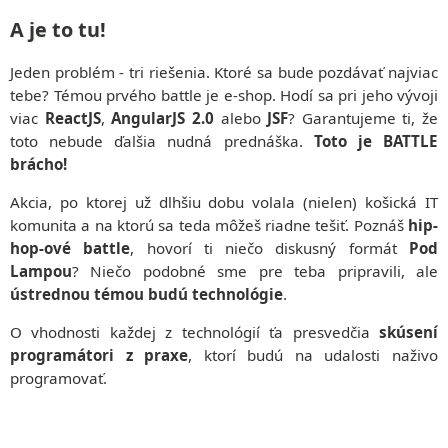
Telefónny zoznam
Univerzity
Moodle – učebné materiály
O NÁS
Ubytovanie a stravovanie
A je to tu!
Spoločnosti
LABORATÓRIÁ
História katedry
MAIS – známky, skúšky, rozvrhy
Sieť a WiFi
Iné
Laboratórne miestnosti
Povedali o nás
Pošta
Deň otvorených dverí
PROJEKTY
Jeden problém - tri riešenia. Ktoré sa bude pozdávať najviac
KPI v médiách
Konferencia Informatics
Časopis Haló TU
T-UNI
tebe? Témou prvého battle je e-shop. Hodí sa pri jeho vývoji
ZÁVEREČNÉ PRÁCE
VÝSKUM
Magazín KPI
viac
ReactJS
,
AngularJS 2.0
alebo
JSF
? Garantujeme ti, že
ŠTÁTNE SKÚŠKY
PROJEKTY
Akcie
Projekty
toto nebude ďalšia nudná prednáška.
Toto je BATTLE
Mobility
Prihlásenie cez TUKE SSO
Živé IT projekty
Konferencia Informatics
Štúdium v zahraničí
brácho!
BEAT_IT!
Ľudia
ERASMUS+
T-Systems Hackathon
Vedenie katedry
Akcia, po ktorej už dlhšiu dobu volala (nielen) košická IT
CEEPUS
Zamestnanci
komunita a na ktorú sa teda môžeš riadne tešiť. Poznáš
hip-
Spolupráca
Telefónny zoznam
hop-ové battle
, hovorí ti niečo diskusný formát
Pod
Chcete prísť prednášať?
Lampou
? Niečo podobné sme pre teba pripravili, ale
Pracovné ponuky pre študentov
MAGAZÍN KPI
ústrednou témou budú technológie
.
KONTAKT
O vhodnosti každej z technológií ťa presvedčia
skúsení
programátori z praxe
, ktorí budú na udalosti naživo
programovať.