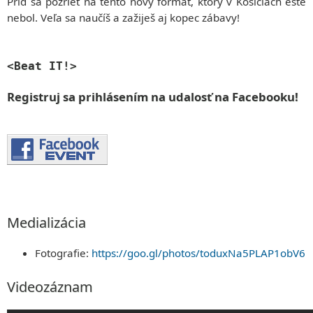
Príď sa pozrieť na tento nový formát, ktorý v Košiciach ešte
nebol. Veľa sa naučíš a zažiješ aj kopec zábavy!
<Beat IT!>
Registruj sa prihlásením na udalosť na Facebooku!
Medializácia
Fotografie:
https://goo.gl/photos/toduxNa5PLAP1obV6
Videozáznam