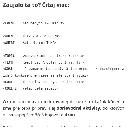
Zaujalo ťa to? Čítaj viac:
<
EVENT
= nadupanych 120 minut>
<
WHEN
= 8_12_2016 04_00_pm>
<
WHERE
= Aula Maxima TUKE>
<
TOPIC
= webove ramce na strane klienta>
<
TECH
= React vs. Angular JS 2 vs. JSF>
<
GOAL
= 1 zadanie (e-shop), 3 top experti / developeri a
ich 3 konkurencne riesenia ale iba 1 vitaz>
<
CORE
= diskusia, ukazky a online code>
<
CORE 2
= vela, vela zabavy>
Okrem zaujímavo moderovanej diskusie a ukážok kódenia
sme pre teba pripravili aj
sprievodné aktivity
, do ktorých
ak sa zapojíš, môžeš bojovať o
dron
.