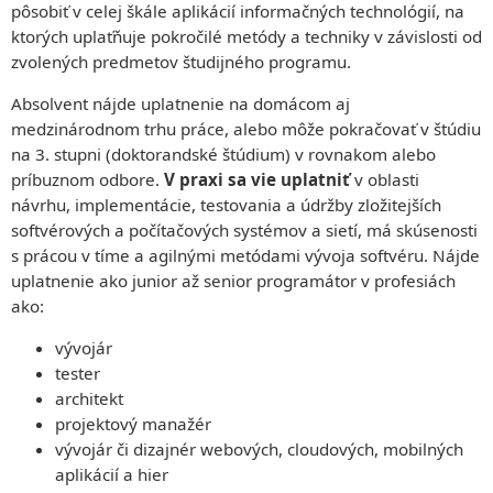
Telefónny zoznam
Univerzity
pôsobiť v celej škále aplikácií informačných technológií, na
Moodle – učebné materiály
O NÁS
Ubytovanie a stravovanie
Spoločnosti
LABORATÓRIÁ
ktorých uplaťňuje pokročilé metódy a techniky v závislosti od
História katedry
MAIS – známky, skúšky, rozvrhy
Sieť a WiFi
Iné
Laboratórne miestnosti
Povedali o nás
Pošta
zvolených predmetov študijného programu.
Deň otvorených dverí
PROJEKTY
KPI v médiách
Konferencia Informatics
Časopis Haló TU
T-UNI
Absolvent nájde uplatnenie na domácom aj
ZÁVEREČNÉ PRÁCE
VÝSKUM
Magazín KPI
medzinárodnom trhu práce, alebo môže pokračovať v štúdiu
ŠTÁTNE SKÚŠKY
PROJEKTY
Akcie
Projekty
na 3. stupni (doktorandské štúdium) v rovnakom alebo
Mobility
Prihlásenie cez TUKE SSO
Živé IT projekty
Konferencia Informatics
Štúdium v zahraničí
príbuznom odbore.
V praxi sa vie uplatniť
v oblasti
BEAT_IT!
Ľudia
ERASMUS+
návrhu, implementácie, testovania a údržby zložitejších
T-Systems Hackathon
Vedenie katedry
CEEPUS
softvérových a počítačových systémov a sietí, má skúsenosti
Zamestnanci
Spolupráca
s prácou v tíme a agilnými metódami vývoja softvéru. Nájde
Telefónny zoznam
Chcete prísť prednášať?
uplatnenie ako junior až senior programátor v profesiách
Pracovné ponuky pre študentov
ako:
MAGAZÍN KPI
KONTAKT
vývojár
tester
architekt
projektový manažér
vývojár či dizajnér webových, cloudových, mobilných
aplikácií a hier