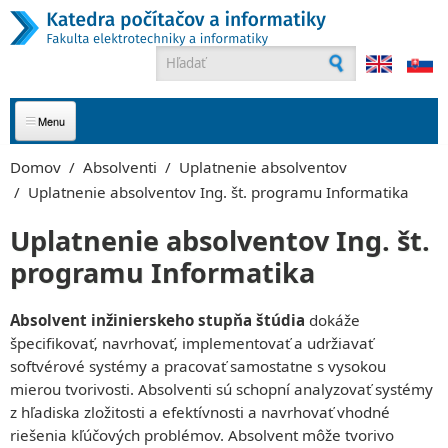
Skočiť na hlavný obsah
Vyhľadávanie
O NÁS
Domov
/
Absolventi
/
Uplatnenie absolventov
/
Uplatnenie absolventov Ing. št. programu Informatika
UCHÁDZAČI
Uplatnenie absolventov Ing. št.
ŠTUDENTI
PRIHLÁSTE SA NA ŠTÚDIUM!
programu Informatika
Podmienky prijatia
Prečo študovať informatiku u nás?
ABSOLVENTI
HARMONOGRAM ŠTÚDIA
Povedali o nás
Doktorandské štúdium
Absolvent inžinierskeho stupňa štúdia
dokáže
Uplatnenie absolventov
Ako prebieha štúdium
ZAMESTNANCI
špecifikovať, navrhovať, implementovať a udržiavať
Študijné programy
Bakalári (Bc.)
Študijné programy
softvérové systémy a pracovať samostatne s vysokou
Bakalárske študijné programy
Inžinieri (Ing.)
Bakalárske študijné programy
Zamestnanci
PARTNERI
mierou tvorivosti. Absolventi sú schopní analyzovať systémy
Inžinierske študijné programy
Inžinierske študijné programy
Vedenie katedry
z hľadiska zložitosti a efektívnosti a navrhovať vhodné
Doktorandský študijný program
Doktorandský študijný program
Členovia katedry
S kým spolupracujeme
MAGAZÍN
riešenia kľúčových problémov. Absolvent môže tvorivo
Informačné systémy