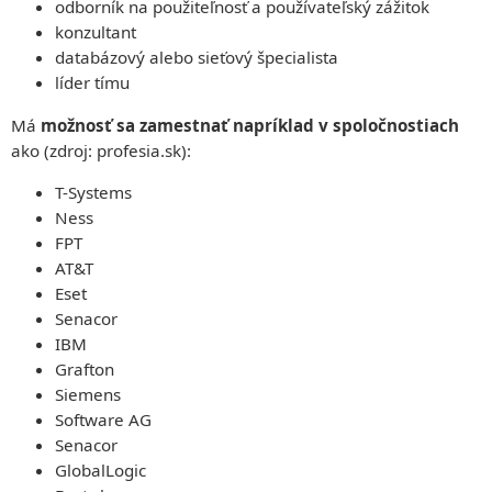
odborník na použiteľnosť a používateľský zážitok
konzultant
databázový alebo sieťový špecialista
líder tímu
Má
možnosť sa zamestnať napríklad v spoločnostiach
ako (zdroj: profesia.sk):
T-Systems
Ness
FPT
AT&T
Eset
Senacor
IBM
Grafton
Siemens
Software AG
Senacor
GlobalLogic