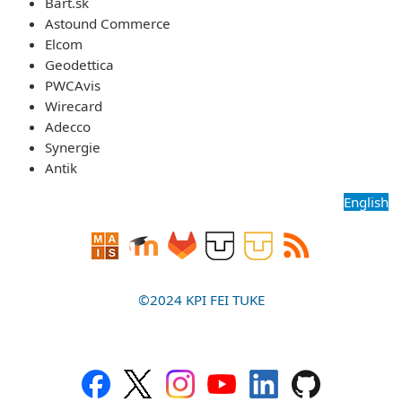
Bart.sk
Astound Commerce
Elcom
Geodettica
PWCAvis
Wirecard
Adecco
Synergie
Antik
English
©2024 KPI FEI TUKE