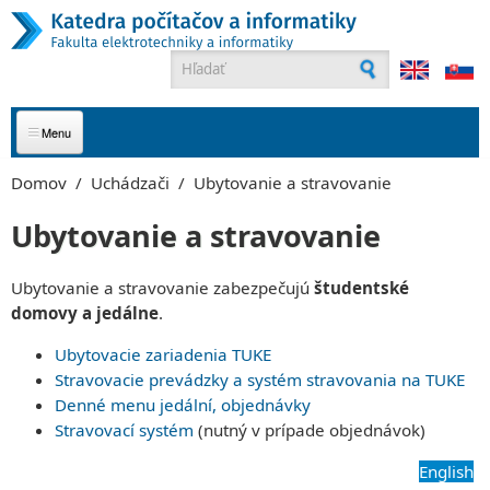
Skočiť na hlavný obsah
Vyhľadávanie
O NÁS
Domov
/
Uchádzači
/
Ubytovanie a stravovanie
UCHÁDZAČI
Ubytovanie a stravovanie
ŠTUDENTI
PRIHLÁSTE SA NA ŠTÚDIUM!
Ubytovanie a stravovanie zabezpečujú
študentské
Podmienky prijatia
domovy a jedálne
.
Prečo študovať informatiku u nás?
ABSOLVENTI
HARMONOGRAM ŠTÚDIA
Povedali o nás
Doktorandské štúdium
Ubytovacie zariadenia TUKE
Uplatnenie absolventov
Ako prebieha štúdium
ZAMESTNANCI
Stravovacie prevádzky a systém stravovania na TUKE
Študijné programy
Bakalári (Bc.)
Študijné programy
Bakalárske študijné programy
Denné menu jedální, objednávky
Inžinieri (Ing.)
Bakalárske študijné programy
Zamestnanci
PARTNERI
Inžinierske študijné programy
Stravovací systém
(nutný v prípade objednávok)
Inžinierske študijné programy
Vedenie katedry
Doktorandský študijný program
Doktorandský študijný program
Členovia katedry
S kým spolupracujeme
English
MAGAZÍN
Informačné systémy