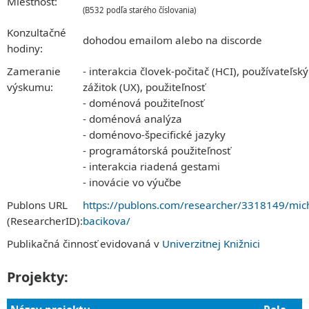
Miestnosť:
Telefónny zoznam
Univerzity
Moodle – učebné materiály
O NÁS
(B532 podľa starého číslovania)
Ubytovanie a stravovanie
Spoločnosti
LABORATÓRIÁ
História katedry
MAIS – známky, skúšky, rozvrhy
Sieť a WiFi
Konzultačné
Iné
Laboratórne miestnosti
Povedali o nás
Pošta
dohodou emailom alebo na discorde
Deň otvorených dverí
hodiny:
PROJEKTY
KPI v médiách
Konferencia Informatics
Časopis Haló TU
T-UNI
ZÁVEREČNÉ PRÁCE
Zameranie
- interakcia človek-počitač (HCI), používateľský
VÝSKUM
Magazín KPI
ŠTÁTNE SKÚŠKY
PROJEKTY
Akcie
výskumu:
Projekty
zážitok (UX), použiteľnosť
Mobility
Prihlásenie cez TUKE SSO
Živé IT projekty
Konferencia Informatics
- doménová použiteľnosť
Štúdium v zahraničí
BEAT_IT!
Ľudia
- doménová analýza
ERASMUS+
T-Systems Hackathon
Vedenie katedry
- doménovo-špecifické jazyky
CEEPUS
Zamestnanci
- programátorská použiteľnosť
Spolupráca
Telefónny zoznam
- interakcia riadená gestami
Chcete prísť prednášať?
- inovácie vo výučbe
Pracovné ponuky pre študentov
MAGAZÍN KPI
Publons URL
https://publons.com/researcher/3318149/mic
KONTAKT
(ResearcherID):
bacikova/
Publikačná činnosť evidovaná v
Univerzitnej Knižnici
Projekty: