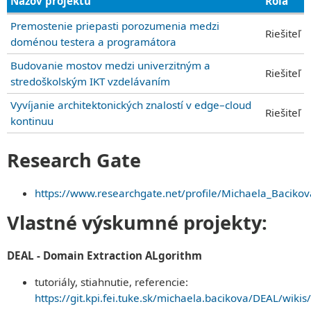
Názov projektu
Rola
Premostenie priepasti porozumenia medzi
Riešiteľ
doménou testera a programátora
Budovanie mostov medzi univerzitným a
Riešiteľ
stredoškolským IKT vzdelávaním
Vyvíjanie architektonických znalostí v edge–cloud
Riešiteľ
kontinuu
Research Gate
https://www.researchgate.net/profile/Michaela_Bacikov
Vlastné výskumné projekty:
DEAL - Domain Extraction ALgorithm
tutoriály, stiahnutie, referencie:
https://git.kpi.fei.tuke.sk/michaela.bacikova/DEAL/wiki