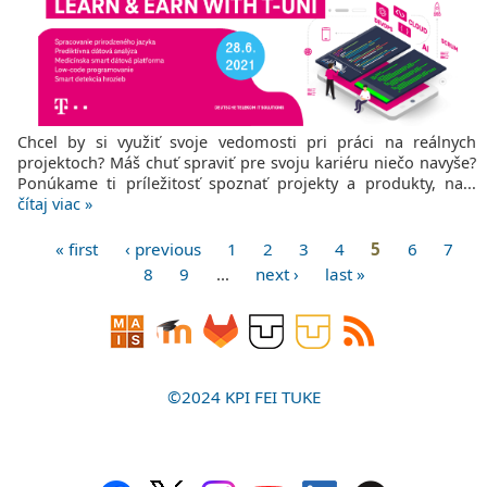
Chcel by si využiť svoje vedomosti pri práci na reálnych
projektoch? Máš chuť spraviť pre svoju kariéru niečo navyše?
Ponúkame ti príležitosť spoznať projekty a produkty, na...
čítaj viac »
« first
‹ previous
1
2
3
4
5
6
7
Stránky
8
9
…
next ›
last »
©2024 KPI FEI TUKE