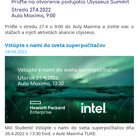
Telefónny zoznam
Univerzity
Moodle – učebné materiály
O NÁS
Ubytovanie a stravovanie
Spoločnosti
LABORATÓRIÁ
História katedry
MAIS – známky, skúšky, rozvrhy
Sieť a WiFi
Iné
Laboratórne miestnosti
Povedali o nás
Pošta
Deň otvorených dverí
PROJEKTY
KPI v médiách
Konferencia Informatics
Príďte v stredu 27.4 o 9:00 do Auly Maxima a zistite viac o
Časopis Haló TU
T-UNI
ZÁVEREČNÉ PRÁCE
VÝSKUM
stážach a iných aktivitách aliancie Ulysseus.
Magazín KPI
ŠTÁTNE SKÚŠKY
PROJEKTY
Akcie
Projekty
Mobility
Prihlásenie cez TUKE SSO
Živé IT projekty
Vstúpte s nami do sveta superpočítačov
Konferencia Informatics
Štúdium v zahraničí
BEAT_IT!
24.04.2022
Ľudia
ERASMUS+
T-Systems Hackathon
Vedenie katedry
CEEPUS
Zamestnanci
Spolupráca
Telefónny zoznam
Chcete prísť prednášať?
Pracovné ponuky pre študentov
MAGAZÍN KPI
KONTAKT
Milí študenti! Vstúpte s nami do sveta superpočítačov dňa
26.4.2022 o 13:30 hod. v Aule Maxima TUKE.